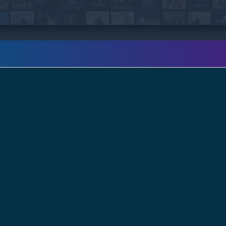
esa noche (un híbrido entre humano y
chimpancé) comienza el instituto. Allí se hace
amigo de Lucy, aunque ambos ignoran lo
efímera que es su aparente tranquilidad..