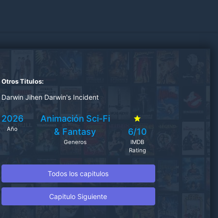
Otros Titulos:
Darwin Jihen Darwin's Incident
2026
Animación
Sci-Fi
Año
& Fantasy
6/10
Generos
IMDB
Rating
Todos los capitulos
Capitulo Siguiente