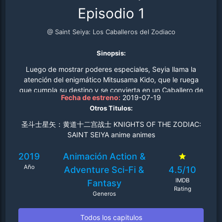
Episodio 1
@ Saint Seiya: Los Caballeros del Zodiaco
Sinopsis:
Luego de mostrar poderes especiales, Seyia llama la
atención del enigmático Mitsusama Kido, que le ruega
que cumpla su destino y se convierta en un Caballero de
Fecha de estreno:
2019-07-19
Bronce..
Otros Titulos:
圣斗士星矢：黄道十二宫战士 KNIGHTS OF THE ZODIAC:
SAINT SEIYA anime animes
2019
Animación
Action &
Año
Adventure
Sci-Fi &
4.5/10
IMDB
Fantasy
Rating
Generos
Todos los capitulos