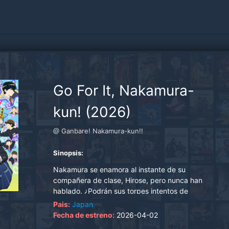
Go For It, Nakamura-
kun! (2026)
@ Ganbare! Nakamura-kun!!
Sinopsis:
Nakamura se enamora al instante de su
compañera de clase, Hirose, pero nunca han
hablado. ¿Podrán sus torpes intentos de
saludarla dar pie a una verdadera conexión?.
Pais:
Japan
Fecha de estreno:
2026-04-02