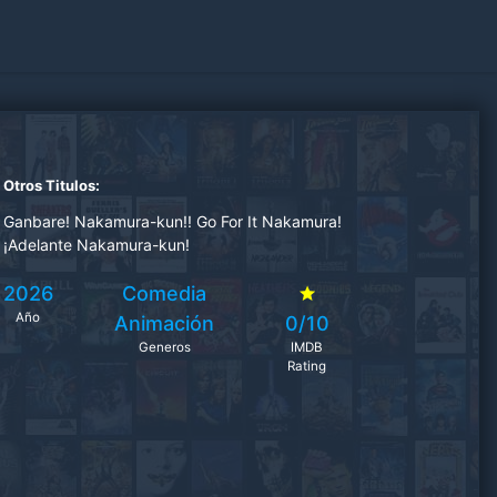
Otros Titulos:
Ganbare! Nakamura-kun!! Go For It Nakamura!
¡Adelante Nakamura-kun!
2026
Comedia
Año
Animación
0/10
Generos
IMDB
Rating