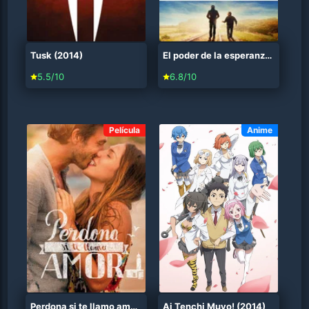
Tusk (2014)
El poder de la esperanza (2014)
5.5/10
6.8/10
Película
Anime
Perdona si te llamo amor (2014)
Ai Tenchi Muyo! (2014)