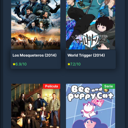
Los Mosqueteros (2014)
World Trigger (2014)
6.9/10
7.2/10
Película
Serie