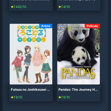
7.442/10
7.4/10
Anime
Película
Futsuu no Joshikousei ga [Locodol] Yatte Mita. (2014)
Pandas: The Journey Home (2014)
7.9/10
7.9/10