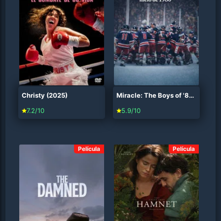
Christy (2025)
Miracle: The Boys of '80 (2026)
7.2/10
5.9/10
Película
Película