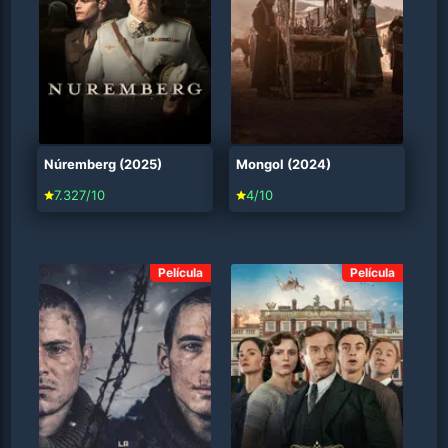
Núremberg (2025)
Mongol (2024)
7.327/10
4/10
Película
Película