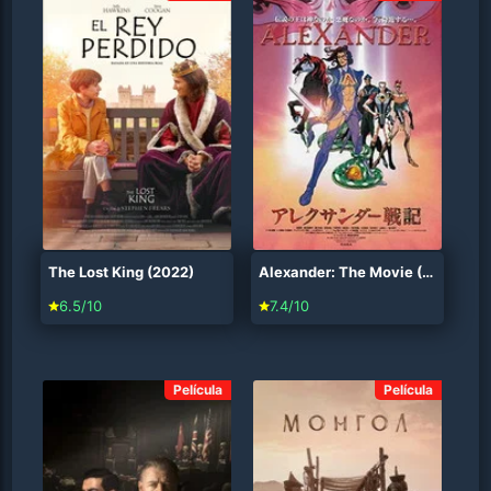
The Lost King (2022)
Alexander: The Movie (2000)
6.5/10
7.4/10
Película
Película