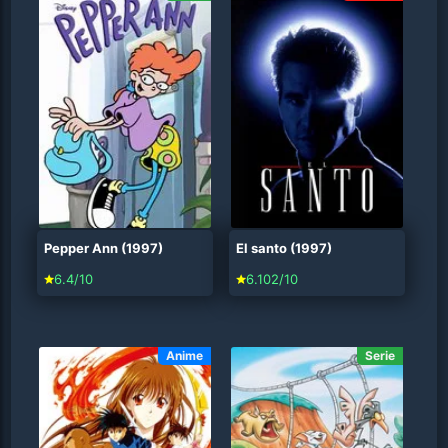
Pepper Ann (1997)
El santo (1997)
6.4/10
6.102/10
Anime
Serie