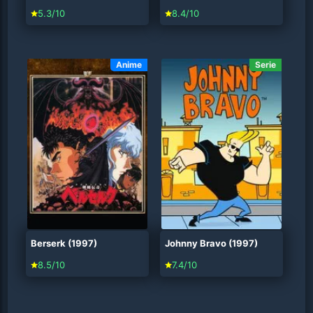
5.3/10
8.4/10
Anime
Serie
Berserk (1997)
Johnny Bravo (1997)
8.5/10
7.4/10