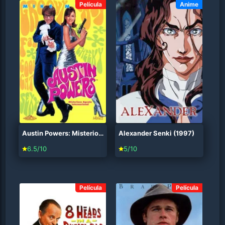
Película
Anime
Austin Powers: Misterioso agente internacional (1997)
Alexander Senki (1997)
6.5/10
5/10
Película
Película