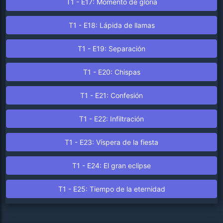
T1 - E17: Momento de gloria
T1 - E18: Lápida de llamas
T1 - E19: Separación
T1 - E20: Chispas
T1 - E21: Confesión
T1 - E22: Infiltración
T1 - E23: Víspera de la fiesta
T1 - E24: El gran eclipse
T1 - E25: Tiempo de la eternidad