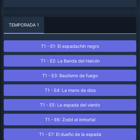
TEMPORADA 1
T1 - E1: El espadachín negro
T1 - E2: La Banda del Halcón
T1 - E3: Bautismo de fuego
T1 - E4: La mano de dios
T1 - E5: La espada del viento
T1 - E6: Zodd el inmortal
T1 - E7: El dueño de la espada