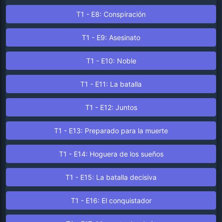
T1 - E8: Conspiración
T1 - E9: Asesinato
T1 - E10: Noble
T1 - E11: La batalla
T1 - E12: Juntos
T1 - E13: Preparado para la muerte
T1 - E14: Hoguera de los sueños
T1 - E15: La batalla decisiva
T1 - E16: El conquistador