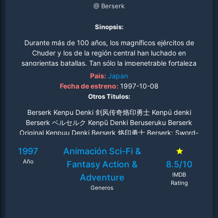
@ Berserk
Sinopsis:
Durante más de 100 años, los magníficos ejércitos de
Chuder y los de la región central han luchado en
sangrientas batallas. Tan sólo la impenetrable fortaleza
Doldery mantiene al Imperio de Chuder a salvo de todas
Pais:
Japan
las guerras que les rodean. La banda de los Halcones
Fecha de estreno:
1997-10-08
han tomado posiciones en la gran ofensiva. En esta
Otros Titulos:
batalla, las tropas de la región central podrán llegar
Berserk Kenpu Denki 剑风传奇烙印勇士 Kenpú denki
hasta las puertas de la legendaria fortaleza de Chuder y
Berserk ベルセルク Kenpū Denki Beruseruku Berserk
desafiar al ejército invencible del General Boscongn..
Original Kenpuu Denki Berserk 烙印勇士 Berserk: Sword-
Wind Chronicles
1997
Animación
Sci-Fi &
Año
Fantasy
Action &
8.5/10
IMDB
Adventure
Rating
Generos