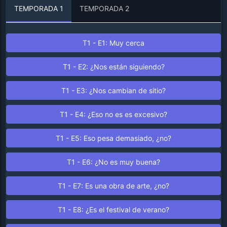
TEMPORADA 1
TEMPORADA 2
T1 - E1: Muy cerca
T1 - E2: ¿Nos están siguiendo?
T1 - E3: ¿Nos cambian de sitio?
T1 - E4: ¿Eso no es es excesivo?
T1 - E5: Eso pesa demasiado, ¿no?
T1 - E6: ¿No es muy buena?
T1 - E7: Es una obra de arte, ¿no?
T1 - E8: ¿Es el festival de verano?