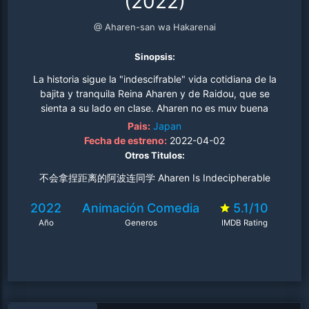
(2022)
@ Aharen-san wa Hakarenai
Sinopsis:
La historia sigue la "indescifrable" vida cotidiana de la
bajita y tranquila Reina Aharen y de Raidou, que se
sienta a su lado en clase. Aharen no es muy buena
calibrando la distancia entre las personas (o los límites
Pais:
Japan
personales), y Raidou al principio percibió cierta
Fecha de estreno:
2022-04-02
distancia entre las dos. Pero un día, cuando Raidou
Otros Titulos:
recogió la goma de borrar que se le había caído a
不会拿捏距离的阿波连同学 Aharen Is Indecipherable
Aharen, la distancia entre ellos se volvió repentinamente
incómoda..
2022
Animación
Comedia
5.1/10
Año
Generos
IMDB Rating