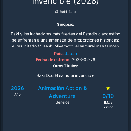
invencible (2026)
@ Baki-Dou
Sinopsis:
Baki y los luchadores más fuertes del Estadio clandestino
se enfrentan a una amenaza de proporciones históricas:
el resucitado Musashi Miyamoto, el samurái más famoso
de Japón..
Pais:
Japan
Fecha de estreno:
2026-02-26
Otros Titulos:
Baki Dou El samurái invencible
2026
Animación
Action &
Año
Adventure
0/10
Generos
IMDB
Rating