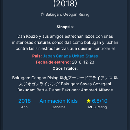
(2018)
@ Bakugan: Geogan Rising
Sinopsis:
Dan Kouzo y sus amigos estrechan lazos con unas
misteriosas criaturas conocidas como bakugan y luchan
contra las siniestras fuerzas que quieren controlar el
mundo..
Pais:
Japan
Canada
United States
Fecha de estreno:
2018-12-23
Otros Titulos:
Bakugan: Geogan Rising 爆丸アーマードアライアンス 爆
丸ジオガンライジング Bakugan: Savaş Gezegeni
Bakugan: Battle Planet Bakugan: Armored Alliance
Bakugan Battle Planet 爆丸 武装阵线
2018
Animación
Kids
6.8/10
Año
Generos
IMDB Rating