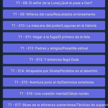
T1 - E8: El señor de la Luna/¿Qué le pasa a Dan?
T1 - E9: Niñeros del caos/Rescatados erróneamente
T1 - E10: La máscara del poder/Lagunas en la historia
T1 - E11: Hogar a la fuga/El primero de la lista
T1 - E12: Padres y amigos/Pesadilla estival
T1 - E13: Y entonces llegó Dusk
T1 - E14: Atrapados por Strata/Perdidos en el laberinto
T1 - E15: Aventura junto al río/Demonios exteriores
T1 - E16: Una cuestión mental/Célula núcleo
T1 - E17: Blues de la añoranza subterránea/Tácticas de superv