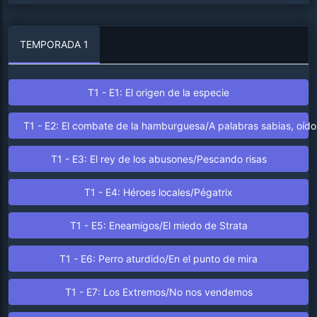
TEMPORADA 1
T1 - E1: El origen de la especie
T1 - E2: El combate de la hamburguesa/A palabras sabias, oído
T1 - E3: El rey de los abusones/Pescando risas
T1 - E4: Héroes locales/Pégatrix
T1 - E5: Eneamigos/El miedo de Strata
T1 - E6: Perro aturdido/En el punto de mira
T1 - E7: Los Extremos/No nos vendemos