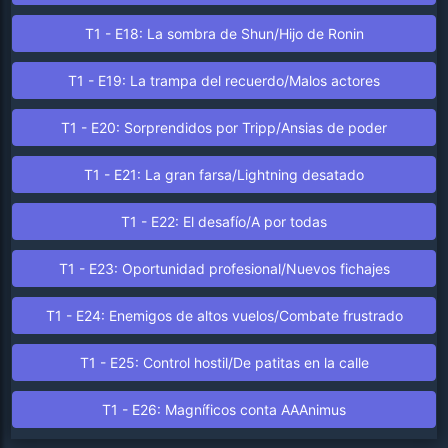
T1 - E18: La sombra de Shun/Hijo de Ronin
T1 - E19: La trampa del recuerdo/Malos actores
T1 - E20: Sorprendidos por Tripp/Ansias de poder
T1 - E21: La gran farsa/Lightning desatado
T1 - E22: El desafío/A por todas
T1 - E23: Oportunidad profesional/Nuevos fichajes
T1 - E24: Enemigos de altos vuelos/Combate frustrado
T1 - E25: Control hostil/De patitas en la calle
T1 - E26: Magníficos conta AAAnimus