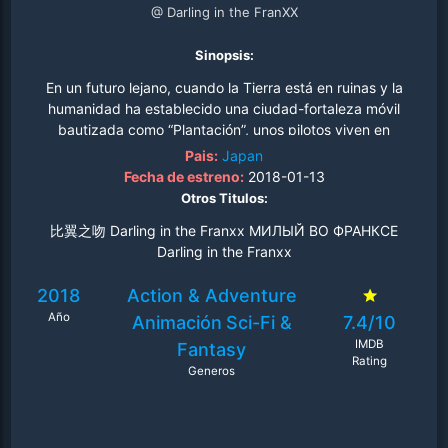
@ Darling in the FranXX
Sinopsis:
En un futuro lejano, cuando la Tierra está en ruinas y la
humanidad ha establecido una ciudad-fortaleza móvil
bautizada como “Plantación”, unos pilotos viven en
Mistilteinn, la “Jaula de pájaros”. Los niños viven allí sin
Pais:
Japan
conocer el mundo exterior ni la libertad. Su vida consiste
Fecha de estreno:
2018-01-13
en luchar y superar misiones contra unas formas de vida
Otros Titulos:
gigantes y misteriosas conocidas como Kyouryuu. Para
比翼之吻 Darling in the Franxx МИЛЫЙ ВО ФРАНКCЕ
enfrentarse a ellos, utilizan los robots Franxx. Un chico
Darling in the Franxx
llamado Hiro está bautizado como Code:016 y, una vez,
fue considerado un prodigio. No obstante, se ha
2018
Action & Adventure
quedado atrás y su existencia parece innecesaria. No
Año
pilotar un Franxx es igual a no existir. Un día, una chica
Animación
Sci-Fi &
7.4/10
misteriosa conocida como “Zero Two” aparece ante él y
IMDB
Fantasy
dos cuernos surgen de su cabeza..
Rating
Generos