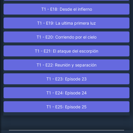
T1 - E18: Desde el infierno
T1 - E19: La ultima primera luz
T1 - E20: Corriendo por el cielo
T1 - E21: El ataque del escorpión
T1 - E22: Reunión y separación
T1 - E23: Episode 23
T1 - E24: Episode 24
T1 - E25: Episode 25