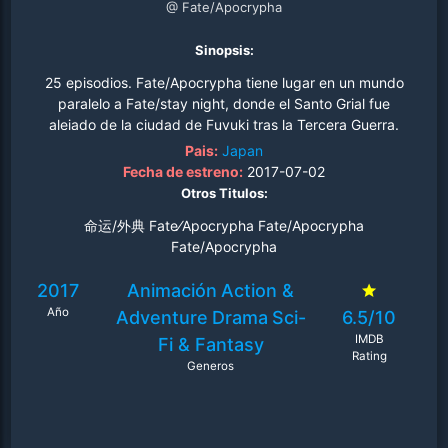
@ Fate/Apocrypha
Sinopsis:
25 episodios. Fate/Apocrypha tiene lugar en un mundo
paralelo a Fate/stay night, donde el Santo Grial fue
alejado de la ciudad de Fuyuki tras la Tercera Guerra.
Una serie de sucesos marcarán el comienzo de una
Pais:
Japan
nueva Santa Guerra por el Grial en Trifas..
Fecha de estreno:
2017-07-02
Otros Titulos:
命运/外典 Fate⁄Apocrypha Fate/Apocrypha
Fate/Apocrypha
2017
Animación
Action &
Año
Adventure
Drama
Sci-
6.5/10
IMDB
Fi & Fantasy
Rating
Generos