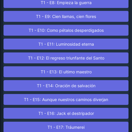
T1 - E8: Empieza la guerra
T1 - E9: Cien llamas, cien flores
T1 - E10: Como pétalos desperdigados
T1 - E11: Luminosidad eterna
T1 - E12: El regreso triunfante del Santo
T1 - E13: El ultimo maestro
T1 - E14: Oración de salvación
T1 - E15: Aunque nuestros caminos diverjan
T1 - E16: Jack el destripador
T1 - E17: Tráumerei