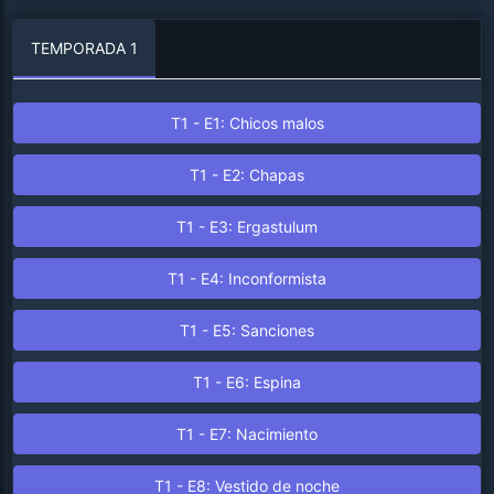
TEMPORADA 1
T1 - E1: Chicos malos
T1 - E2: Chapas
T1 - E3: Ergastulum
T1 - E4: Inconformista
T1 - E5: Sanciones
T1 - E6: Espina
T1 - E7: Nacimiento
T1 - E8: Vestido de noche