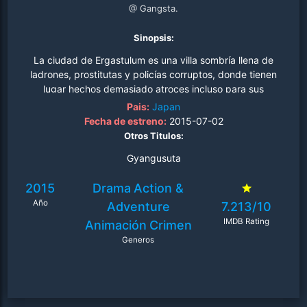
@ Gangsta.
Sinopsis:
La ciudad de Ergastulum es una villa sombría llena de
ladrones, prostitutas y policías corruptos, donde tienen
lugar hechos demasiado atroces incluso para sus
habitantes. En este contexto aparecen Nic y Worick, los
Pais:
Japan
llamados Handymen, que se encargan de realizar los
Fecha de estreno:
2015-07-02
trabajos sucios que nadie más quiere hacer, hasta que
Otros Titulos:
un policía les pide ayuda para acabar con una banda
Gyangusuta
que lucha por el territorio de una de las mafias más
poderosas..
2015
Drama
Action &
Año
Adventure
7.213/10
IMDB Rating
Animación
Crimen
Generos