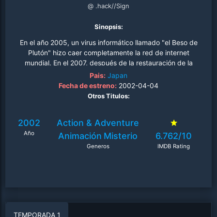
@ .hack//Sign
Sinopsis:
En el año 2005, un virus informático llamado "el Beso de
Plutón" hizo caer completamente la red de internet
mundial. En el 2007, después de la restauración de la
red, se creó y se puso a la venta un juego online
Pais:
Japan
(MMORPG) llamado "El Mundo". El anime se centra
Fecha de estreno:
2002-04-04
principalmente en Tsukasa, quien obtiene un poder que
Otros Titulos:
daña al jugador en la vida real. De repente se despierta
para encontrarse en "El Mundo", siendo capaz de sentir,
2002
Action & Adventure
oler, tocar, ver y oír todo tal y como si él estuviera
Año
realmente allí. Intenta desconectar pero falla en ello.
Animación
Misterio
6.762/10
Siendo incapaz de recordar qué paso antes de
Generos
IMDB Rating
despertar, vaga alrededor sin rumbo para encontrar
respuestas. Mientras hace esto, los moderadores del
sistema, los Caballeros Escarlata, sospechan que ha
estado trabajando con hackers a causa del retorcido
personaje con quien se encuentra. Tsukasa encuentra un
objeto mágico que concede el poder de usar este
TEMPORADA 1
temido "Guardián" que le protegerá de todo daño..