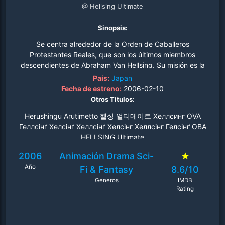
@ Hellsing Ultimate
Sinopsis:
Se centra alrededor de la Orden de Caballeros
Protestantes Reales, que son los últimos miembros
descendientes de Abraham Van Hellsing. Su misión es la
de proteger a la reina y las fronteras del país de toda
Pais:
Japan
amenaza sobrenatural. La organización está liderada por
Fecha de estreno:
2006-02-10
Sir Integra Fairbrook Wingates Hellsing, que heredó su
Otros Titulos:
responsabilidad como directora después de la muerte de
Herushingu Arutimetto 헬싱 얼티메이트 Хеллсинг OVA
su padre, cuando tenía 12 años. Bajo su mandato están
Геллсінґ Хелсінґ Хеллсінґ Хелсінг Хеллсінг Гелсінґ ОВА
Walter C. Dornez, y Alucard, un poderoso vampiro que
HELLSING Ultimate
fue capturado por la familia hace cien años. Más tarde
se une también la ex-policía Seras Victoria, que tras ser
2006
Animación
Drama
Sci-
mordida por Alucard se convierte en soldado de
Año
Fi & Fantasy
8.6/10
Hellsing..
Generos
IMDB
Rating