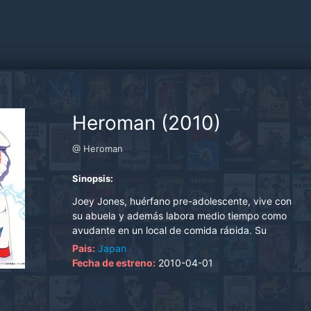
Heroman (2010)
@ Heroman
Sinopsis:
Joey Jones, huérfano pre-adolescente, vive con
su abuela y además labora medio tiempo como
ayudante en un local de comida rápida. Su
desempeño académico es sobresaliente,
Pais:
Japan
mantiene un perfil más bien bajo que no le
Fecha de estreno:
2010-04-01
impide, sin embargo, entablar amistad con
algunos de sus compañeros, sobre todo Lina,
porrista que juega el rol de la chica enamorada