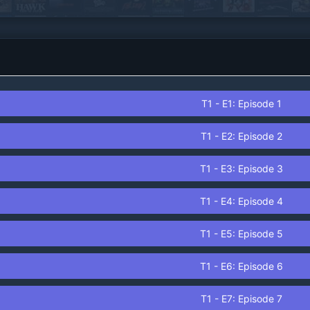
del protagonista. Joey sueña con obtener un
Heybo, el robot con los mejores mecanismos de
la tecnología más avanzada, pero su condición
precaria lo obliga a aceptar la realidad de que
nunca contará con uno en toda su vida..
T1 - E1: Episode 1
T1 - E2: Episode 2
T1 - E3: Episode 3
T1 - E4: Episode 4
T1 - E5: Episode 5
T1 - E6: Episode 6
T1 - E7: Episode 7