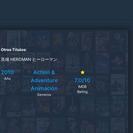
Otros Titulos:
英雄 HEROMAN ヒーローマン
2010
Action &
Año
Adventure
7.0/10
IMDB
Animación
Rating
Generos