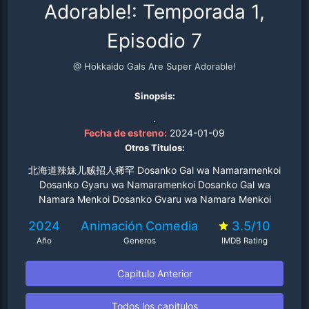
Adorable!: Temporada 1,
Episodio 7
@ Hokkaido Gals Are Super Adorable!
Sinopsis:
.
Fecha de estreno:
2024-01-09
Otros Titulos:
北海道辣妹儿贼招人稀罕 Dosanko Gal wa Namaramenkoi
Dosanko Gyaru wa Namaramenkoi Dosanko Gal wa
Namara Menkoi Dosanko Gyaru wa Namara Menkoi
Hokkaido Gals Are Super Adorable!
2024
Animación
Comedia
3.5/10
Año
Generos
IMDB Rating
Capitulo Anterior
Todos los capitulos