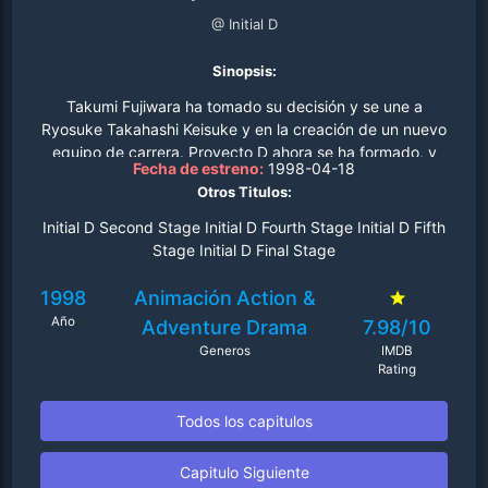
@ Initial D
Sinopsis:
Takumi Fujiwara ha tomado su decisión y se une a
Ryosuke Takahashi Keisuke y en la creación de un nuevo
equipo de carrera. Proyecto D ahora se ha formado, y
Fecha de estreno:
1998-04-18
que sólo tienen un único objetivo, para competir contra
Otros Titulos:
los mejores pilotos de todo el Kanto región. Esta es la
historia de cómo sus nombres se convirtieron en una
Initial D Second Stage Initial D Fourth Stage Initial D Fifth
leyenda entre las calles de touge..
Stage Initial D Final Stage
1998
Animación
Action &
Año
Adventure
Drama
7.98/10
Generos
IMDB
Rating
Todos los capitulos
Capitulo Siguiente