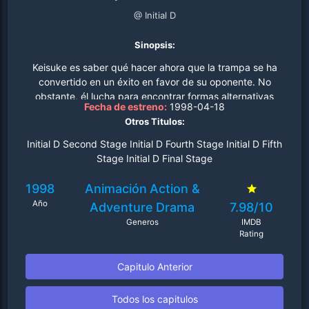
@ Initial D
Sinopsis:
Keisuke es saber qué hacer ahora que la trampa se ha
convertido en un éxito en favor de su oponente. No
obstante, él lucha para encontrar formas alternativas
Fecha de estreno:
1998-04-18
para lograr sus objetivos, pero falla con poco éxito. En
Otros Titulos:
lugar de renunciar, una fuente inesperada llega en su
ayuda, pero la pregunta es si o no Keisuke rompería el
Initial D Second Stage Initial D Fourth Stage Initial D Fifth
código de las RedSuns competir con el orgullo como
Stage Initial D Final Stage
piloto Proyecto D..
1998
Animación
Action &
Año
Adventure
Drama
7.98/10
Generos
IMDB
Rating
Capitulo Anterior
Todos los capitulos