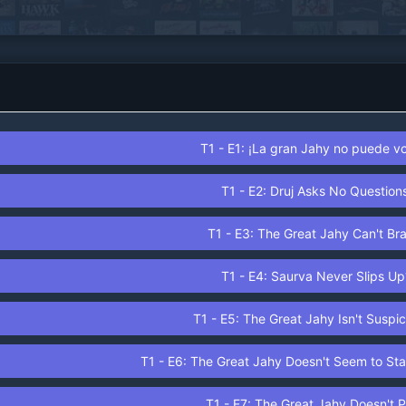
chica mágica, ¡Pero no se desanimará!.
T1 - E1: ¡La gran Jahy no puede vo
T1 - E2: Druj Asks No Questions
T1 - E3: The Great Jahy Can't Bra
T1 - E4: Saurva Never Slips Up
T1 - E5: The Great Jahy Isn't Suspic
T1 - E6: The Great Jahy Doesn't Seem to Sta
T1 - E7: The Great Jahy Doesn't P