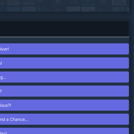
lver!
!
g...
?
ious?!
nd a Chance...
lay!