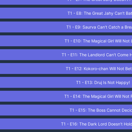
T1 - E8: The Great Jahy Can't Ba
T1 - E9: Saurva Can't Catch a Brea
T1 - E10: The Magical Girl Will Not 
T1 - E11: The Landlord Can't Come 
T1 - E12: Kokoro-chan Will Not Be
T1 - E13: Druj Is Not Happy!
T1 - E14: The Magical Girl Will Not 
T1 - E15: The Boss Cannot Deci
T1 - E16: The Dark Lord Doesn't Hol