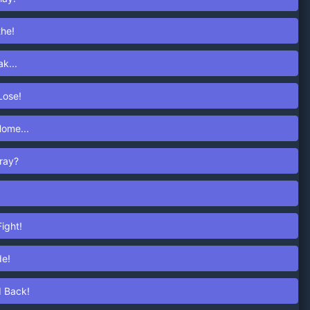
the!
k...
Lose!
Home...
tray?
Fight!
de!
d Back!