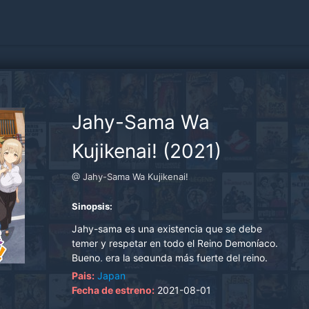
Jahy-Sama Wa
Kujikenai! (2021)
@ Jahy-Sama Wa Kujikenai!
Sinopsis:
Jahy-sama es una existencia que se debe
temer y respetar en todo el Reino Demoníaco.
Bueno, era la segunda más fuerte del reino.
Ahora está ocupada con las tareas de la casa y
Pais:
Japan
el trabajo ... ¡En el reino humano! Su cena es
Fecha de estreno:
2021-08-01
solo brotes de fréjol, todo por culpa de una