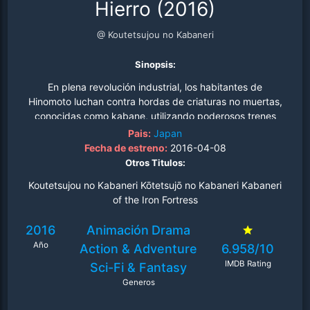
Hierro (2016)
@ Koutetsujou no Kabaneri
Sinopsis:
En plena revolución industrial, los habitantes de
Hinomoto luchan contra hordas de criaturas no muertas,
conocidas como kabane, utilizando poderosos trenes
acorazados..
Pais:
Japan
Fecha de estreno:
2016-04-08
Otros Titulos:
Koutetsujou no Kabaneri Kōtetsujō no Kabaneri Kabaneri
of the Iron Fortress
2016
Animación
Drama
Año
Action & Adventure
6.958/10
IMDB Rating
Sci-Fi & Fantasy
Generos