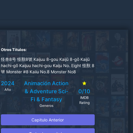
Otros Titulos:
怪兽8号 怪獸8號 Kaijuu 8-gou Kaijū 8-gō Kaijū
hachi-gō Kaijuu hachi-gou Kaiju No. Eight 怪獸 8
號 Monster #8 Kaiju No.8 Monster No8
2024
Animación
Action
Año
& Adventure
Sci-
0/10
IMDB
Fi & Fantasy
Rating
Generos
Capitulo Anterior