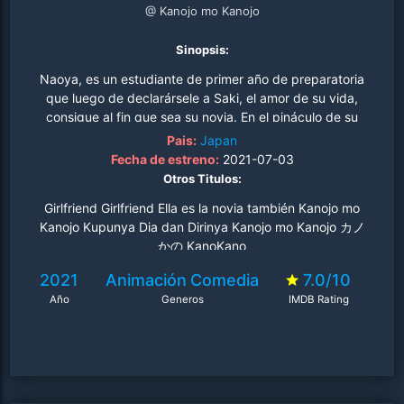
@ Kanojo mo Kanojo
Sinopsis:
Naoya, es un estudiante de primer año de preparatoria
que luego de declarársele a Saki, el amor de su vida,
consigue al fin que sea su novia. En el pináculo de su
felicidad, Naoya es llamado por otra hermosa chica,
Pais:
Japan
Nagisa. Quien repentinamente le insiste a Naoya que
Fecha de estreno:
2021-07-03
salga con ella, declarándole su amor. ¡La gran
Otros Titulos:
personalidad y gentileza de Nagisa hacen dudar a
Girlfriend Girlfriend Ella es la novia también Kanojo mo
Naoya, quien se ve forzado a tomar una decisión!.
Kanojo Kupunya Dia dan Dirinya Kanojo mo Kanojo カノ
かの KanoKano
2021
Animación
Comedia
7.0/10
Año
Generos
IMDB Rating