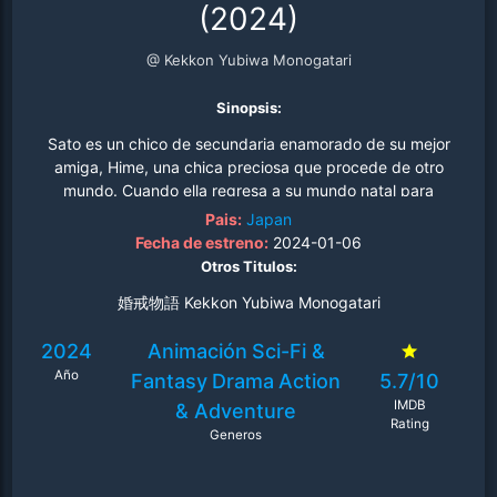
(2024)
@ Kekkon Yubiwa Monogatari
Sinopsis:
Sato es un chico de secundaria enamorado de su mejor
amiga, Hime, una chica preciosa que procede de otro
mundo. Cuando ella regresa a su mundo natal para
casarse, no se lo piensa dos veces: la sigue y echa por
Pais:
Japan
tierra la boda. Cuando Hime le besa, Sato se convierte
Fecha de estreno:
2024-01-06
en el nuevo nuevo, pero lo que él no sabía es que Hime
Otros Titulos:
es una de las Princesas de los Anillos y su esposo está
婚戒物語 Kekkon Yubiwa Monogatari
destinado a ser el Rey del Anillo, un héroe con un poder
inmenso..
2024
Animación
Sci-Fi &
Año
Fantasy
Drama
Action
5.7/10
IMDB
& Adventure
Rating
Generos