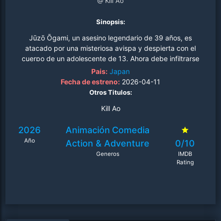
@ Kill Ao
Sinopsis:
Jūzō Ōgami, un asesino legendario de 39 años, es
atacado por una misteriosa avispa y despierta con el
cuerpo de un adolescente de 13. Ahora debe infiltrarse
en una escuela secundaria llena de caos y compañeros
Pais:
Japan
excéntricos mientras busca recuperar su forma original…
Fecha de estreno:
2026-04-11
antes de ser eliminado..
Otros Titulos:
Kill Ao
2026
Animación
Comedia
Año
Action & Adventure
0/10
Generos
IMDB
Rating