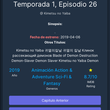
Temporada 1, Episodio 26
@ Kimetsu no Yaiba
Sinopsis:
.
Fecha de estreno:
2019-04-06
Otros Titulos:
Kimetsu no Yaiba 귀멸의칼날 귀멸의 칼날 Клинок
рассекающий демонов Blade of Demon Destruction
Demon-Slayer Demon Slayer Kimetsu no Yaiba Demon
Slayer - Kimetsu no Yaiba Thanh Gươm Diệt Quỷ
2019
Animación
Action &
Año
Adventure
Sci-Fi &
8.7/10
IMDB
Fantasy
Rating
Generos
Capitulo Anterior