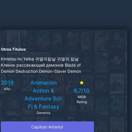
Otros Titulos:
Kimetsu no Yaiba 귀멸의칼날 귀멸의 칼날
Клинок рассекающий демонов Blade of
Demon Destruction Demon-Slayer Demon
Slayer Kimetsu no Yaiba Demon Slayer -
2019
Animación
Kimetsu no Yaiba Thanh Gươm Diệt Quỷ
Año
Action &
8.7/10
IMDB
Adventure
Sci-
Rating
Fi & Fantasy
Generos
Capitulo Anterior