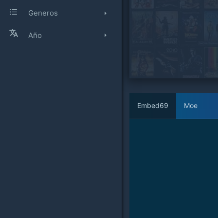
Generos
Año
Embed69
Moe