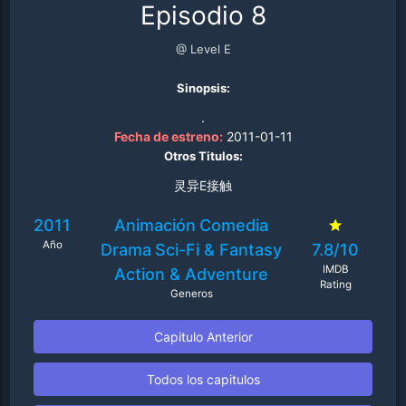
Episodio 8
@ Level E
Sinopsis:
.
Fecha de estreno:
2011-01-11
Otros Titulos:
灵异E接触
2011
Animación
Comedia
Año
Drama
Sci-Fi & Fantasy
7.8/10
IMDB
Action & Adventure
Rating
Generos
Capitulo Anterior
Todos los capitulos