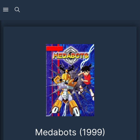
Medabots (1999)