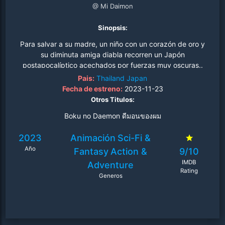
@ Mi Daimon
Sinopsis:
Para salvar a su madre, un niño con un corazón de oro y
su diminuta amiga diabla recorren un Japón
postapocalíptico acechados por fuerzas muy oscuras..
Pais:
Thailand
Japan
Fecha de estreno:
2023-11-23
Otros Titulos:
Boku no Daemon ดีมอนของผม
2023
Animación
Sci-Fi &
Año
Fantasy
Action &
9/10
IMDB
Adventure
Rating
Generos