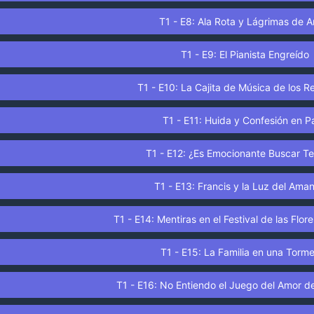
T1 - E8: Ala Rota y Lágrimas de 
T1 - E9: El Pianista Engreído
T1 - E10: La Cajita de Música de los 
T1 - E11: Huida y Confesión en Pa
T1 - E12: ¿Es Emocionante Buscar T
T1 - E13: Francis y la Luz del Ama
T1 - E14: Mentiras en el Festival de las Flor
T1 - E15: La Familia en una Torm
T1 - E16: No Entiendo el Juego del Amor d