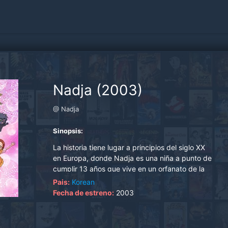
Nadja (2003)
@ Nadja
Sinopsis:
La historia tiene lugar a principios del siglo XX
en Europa, donde Nadja es una niña a punto de
cumplir 13 años que vive en un orfanato de la
compañía inglesa. El día de su cumpleaños
Pais:
Korean
recibe por sorpresa un paquete con un vestido
Fecha de estreno:
2003
y el diario de su madre, a la que creía muerta.
Este hecho hará cambiar su vida y desde ese
momento vivirá con la ilusión y la esperanza de