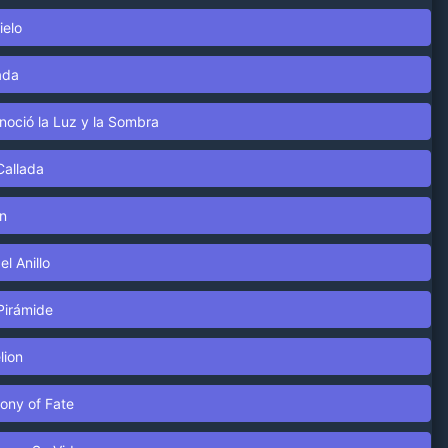
ielo
ada
noció la Luz y la Sombra
Callada
n
el Anillo
Pirámide
lion
rony of Fate