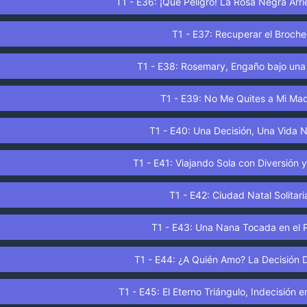
T1 - E36: ¡Qué Peligro! La Rosa Negra Arr
T1 - E37: Recuperar el Broche
T1 - E38: Rosemary, Engaño bajo una
T1 - E39: No Me Quites a Mi Ma
T1 - E40: Una Decisión, Una Vida 
T1 - E41: Viajando Sola con Diversión y
T1 - E42: Ciudad Natal Solitari
T1 - E43: Una Nana Tocada en el 
T1 - E44: ¿A Quién Amo? La Decisión D
T1 - E45: El Eterno Triángulo, Indecisión 