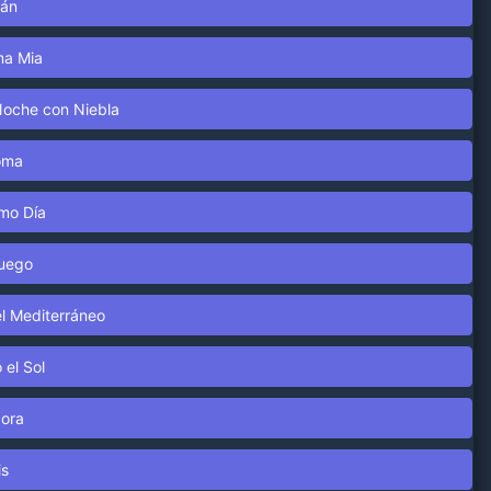
lán
ma Mia
Noche con Niebla
Roma
mo Día
Fuego
l Mediterráneo
 el Sol
dora
is