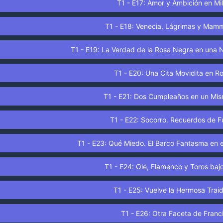
T1 - E17: Amor y Ambición en Mi
T1 - E18: Venecia, Lágrimas y Mam
T1 - E19: La Verdad de la Rosa Negra en una 
T1 - E20: Una Cita Movidita en 
T1 - E21: Dos Cumpleaños en un Mis
T1 - E22: Socorro. Recuerdos de 
T1 - E23: Qué Miedo. El Barco Fantasma en e
T1 - E24: Olé, Flamenco y Toros bajo
T1 - E25: Vuelve la Hermosa Trai
T1 - E26: Otra Faceta de Franc