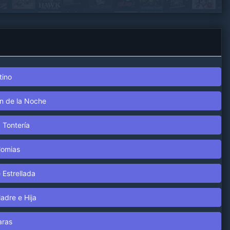
tino
ón de la Noche
 Tontería
Momias
 Estrellada
Madre e Hija
aras