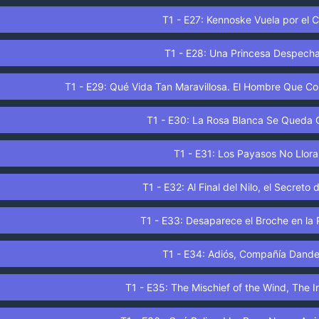
T1 - E27: Kennoske Vuela por el C
T1 - E28: Una Princesa Despech
T1 - E29: Qué Vida Tan Maravillosa. El Hombre Que Co
T1 - E30: La Rosa Blanca Se Queda 
T1 - E31: Los Payasos No Llora
T1 - E32: Al Final del Nilo, el Secreto d
T1 - E33: Desaparece el Broche en la 
T1 - E34: Adiós, Compañía Dande
T1 - E35: The Mischief of the Wind, The I