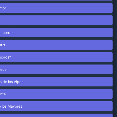
Amor
Recuerdos
rís
esoros?
necer
es de los Alpes
enta
e los Mayores