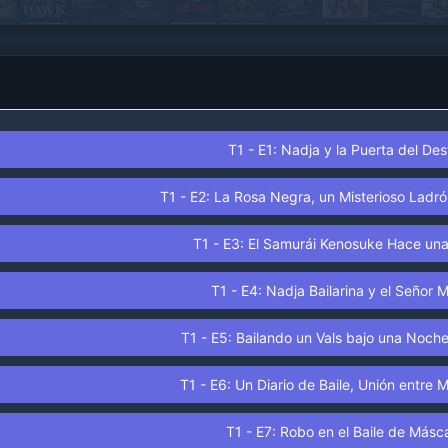
encontrar algún día a su madre. Con la llegada
de un circo ambulante a la ciudad, Nadja ve la
posibilidad de ir en su busca de su familia..
T1 - E1: Nadja y la Puerta del Des
T1 - E2: La Rosa Negra, un Misterioso Ladr
T1 - E3: El Samurái Kenosuke Hace una
T1 - E4: Nadja Bailarina y el Señor 
T1 - E5: Bailando un Vals bajo una Noche
T1 - E6: Un Diario de Baile, Unión entre 
T1 - E7: Robo en el Baile de Másc