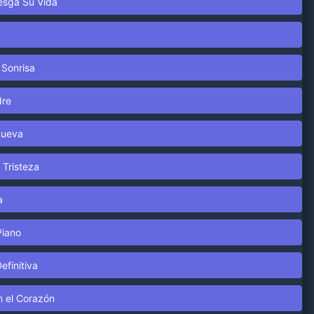
iesga Su Vida
 Sonrisa
dre
Nueva
 Tristeza
a
Piano
efinitiva
en el Corazón