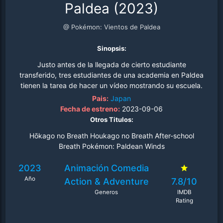
Paldea (2023)
@ Pokémon: Vientos de Paldea
Sinopsis:
Justo antes de la llegada de cierto estudiante
transferido, tres estudiantes de una academia en Paldea
tienen la tarea de hacer un vídeo mostrando su escuela.
La reservada Ohara es una hábil flautista, pero se siente
Pais:
Japan
presionada debido a un próximo concierto. Además, está
Fecha de estreno:
2023-09-06
haciendo todo lo posible para ayudar con el vídeo, pero
Otros Titulos:
simplemente no va bien..
Hōkago no Breath Houkago no Breath After-school
Breath Pokémon: Paldean Winds
2023
Animación
Comedia
Año
Action & Adventure
7.8/10
Generos
IMDB
Rating