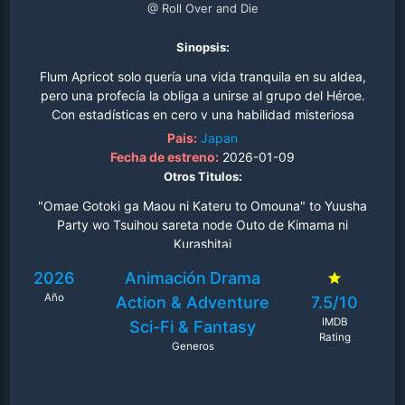
@ Roll Over and Die
Sinopsis:
Flum Apricot solo quería una vida tranquila en su aldea,
pero una profecía la obliga a unirse al grupo del Héroe.
Con estadísticas en cero y una habilidad misteriosa
llamada "Reversión", es despreciada y traicionada. Sin
Pais:
Japan
embargo, cuando su maldición se invierte, su destino
Fecha de estreno:
2026-01-09
cambia por completo..
Otros Titulos:
"Omae Gotoki ga Maou ni Kateru to Omouna" to Yuusha
Party wo Tsuihou sareta node Outo de Kimama ni
Kurashitai
2026
Animación
Drama
Año
Action & Adventure
7.5/10
IMDB
Sci-Fi & Fantasy
Rating
Generos