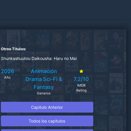
Otros Titulos:
Shunkashuutou Daikousha: Haru no Mai
2026
Animación
Año
Drama
Sci-Fi &
7.2/10
IMDB
Fantasy
Rating
Generos
Capitulo Anterior
Todos los capitulos