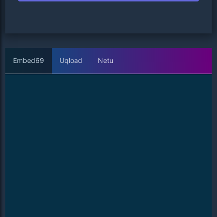
Embed69
Uqload
Netu