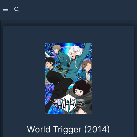
World Trigger (2014)