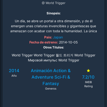
@ World Trigger
Sinopsis:
Un día, se abre un portal a otra dimensión, y de él
emergen unas criaturas invencibles y gigantescas que
amenazan con acabar con toda la humanidad. La única
línea de defensa de la Tierra es un grupo de guerreros
Pais:
Japan
que se han adaptado a la tecnología alienígena para
Fecha de estreno:
2014-10-05
poder contraatacar..
Otros Titulos:
World Trigger World Trigger 월드 트리거 World Trigger
Мировой импульс World Trigger
2014
Animación
Action &
Año
Adventure
Sci-Fi &
7.2/10
IMDB
Fantasy
Rating
Generos