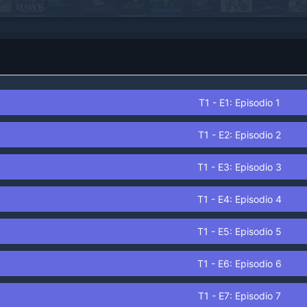
campeón del mundo, Viktor....
T1 - E1: Episodio 1
T1 - E2: Episodio 2
T1 - E3: Episodio 3
T1 - E4: Episodio 4
T1 - E5: Episodio 5
T1 - E6: Episodio 6
T1 - E7: Episodio 7