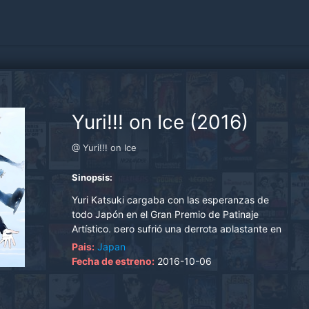
Yuri!!! on Ice (2016)
@ Yuri!!! on Ice
Sinopsis:
Yuri Katsuki cargaba con las esperanzas de
todo Japón en el Gran Premio de Patinaje
Artístico, pero sufrió una derrota aplastante en
las finales. Destrozado, Yuri regresó a su pueblo
Pais:
Japan
natal en Kyushu y se escondió en el hogar
Fecha de estreno:
2016-10-06
familiar, en parte queriendo seguir mejorando en
el patinaje artístico, y en parte queriendo
retirarse. Fue entonces cuando el cinco veces