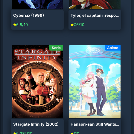
Cybersix (1999)
Tylor, el capitán irresponsable (1993)
6.8/10
7.6/10
Serie
Anime
Stargate Infinity (2002)
Hanaori-san Still Wants to Fight in the Next Life (2026)
6.375/10
/10