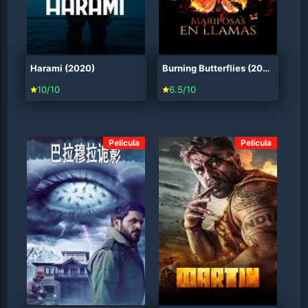
Harami (2020)
Burning Butterflies (2024)
10/10
6.5/10
Película
Película