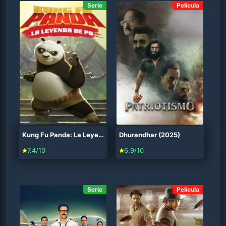
Serie
Película
Kung Fu Panda: La Leyenda de Po (2011)
Dhurandhar (2025)
7.4/10
6.9/10
Serie
Película