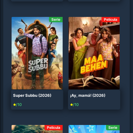
Serie
Película
Super Subbu (2026)
¡Ay, mamá! (2026)
/10
/10
Película
Serie