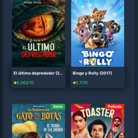
El último depredador (2026)
Bingo y Rolly (2017)
6.263/10
5.7/10
Serie
Película