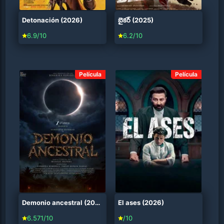
Detonación (2026)
బైకర్ (2025)
6.9/10
6.2/10
Película
Película
Demonio ancestral (2026)
El ases (2026)
6.571/10
/10