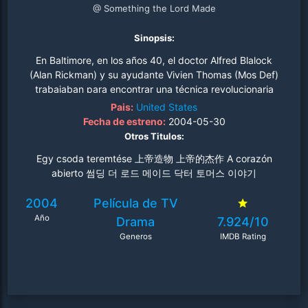
@ Something the Lord Made
Sinopsis:
En Baltimore, en los años 40, el doctor Alfred Blalock
(Alan Rickman) y su ayudante Vivien Thomas (Mos Def)
trabajaban para encontrar una técnica revolucionaria
que garantizaría el éxito de las operaciones de corazón
Pais:
United States
en "bebés azules". A pesar de ser colegas, pertenecían a
Fecha de estreno:
2004-05-30
mundos muy distintos: Blalock, blanco y rico, era el jefe
Otros Titulos:
de cirugía del Hospital Johns Hopkins; Thomas, en
Egy csoda teremtése 上帝造物 上帝的杰作 A corazón
cambio, era un hábil carpintero, negro y pobre. Mientras
abierto 썸딩 더 로드 메이드 닥터 토머스 이야기
estos hombres abrían nuevos y espectaculares caminos
en el campo de la medicina, las presiones sociales
2004
Película de TV
amenazaban con destruir tanto su trabajo como su
Año
amistad. (FILMAFFINITY).
Drama
7.924/10
Generos
IMDB Rating