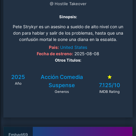
@ Hostile Takeover
Sinopsis:
Pete Strykyr es un asesino a sueldo de alto nivel con un
don para hablar y salir de los problemas, hasta que una
confusión mortal le pone una diana en la espalda.
Perseguido por los asesinos más mortíferos de la ciudad,
Pais:
United States
Pete se ve obligado a vivir una noche salvaje y brutal de
Fecha de estreno:
2025-08-08
combate improvisado, humor negro y supervivencia. Con
Otros Titulos:
los puños volando y las balas ardiendo, lucha en medio
del caos para limpiar su nombre y se enfrenta a un último
2025
Acción
Comedia
giro..
Año
Suspense
7.125/10
Generos
IMDB Rating
Embed69