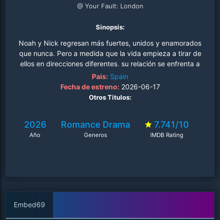
@ Your Fault: London
Sinopsis:
Noah y Nick regresan más fuertes, unidos y enamorados
que nunca. Pero a medida que la vida empieza a tirar de
ellos en direcciones diferentes, su relación se enfrenta a
su reto más difícil hasta la fecha. Noah se marcha a
Pais:
Spain
Oxford para proseguir sus estudios, mientras que Nick
Fecha de estreno:
2026-06-17
se ve consumido por las crecientes exigencias del
Otros Titulos:
trabajo. Cuando nuevas personas entran en sus vidas,
despertando emociones inesperadas y celos
2026
Romance
Drama
7.741/10
persistentes, empiezan a formarse grietas. La confianza
Año
Generos
IMDB Rating
se pone a prueba, las pasiones se desatan y el vínculo
que una vez creyeron irrompible empieza a tensarse.
Ahora, en una encrucijada, Noah y Nick deben decidir:
luchar por el amor que los unió... o arriesgarse a perderlo
para siempre..
Embed69