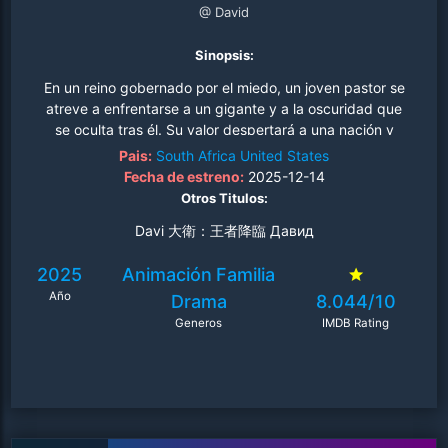
@ David
Sinopsis:
En un reino gobernado por el miedo, un joven pastor se
atreve a enfrentarse a un gigante y a la oscuridad que
se oculta tras él. Su valor despertará a una nación y
demostrará que la verdadera fuerza proviene de la
Pais:
South Africa
United States
confianza, no del poder..
Fecha de estreno:
2025-12-14
Otros Titulos:
Davi 大衛：王者降臨 Давид
2025
Animación
Familia
Año
Drama
8.044/10
Generos
IMDB Rating