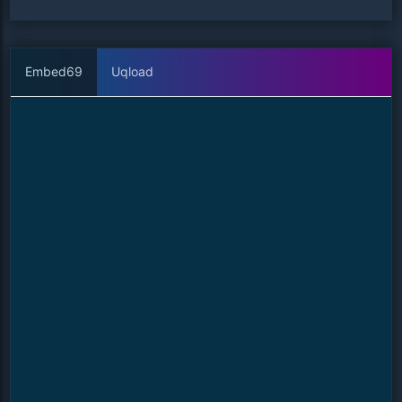
de la insurgencia, cuya identidad guarda conexiones
inquietantes con el pasado fragmentado de Quaid.
Mientras las líneas entre memoria implantada y
Embed69
Uqload
experiencia real se desdibujan, el protagonista debe
resolver el enigma de su propia identidad antes de que
el conflicto escalé hasta puntos de no retorno. La carrera
contra el tiempo se intensifica cuando descubren que el
estado totalitario posee tecnología capaz de manipular
la percepción colectiva. En este thriller de ciencia ficción
que explora los límites de la conciencia humana, cada
revelación acerca a Quaid a una verdad más
perturbadora sobre su papel en el conflicto global. Con
el destino de la humanidad en juego, deberá decidir qué
versiones de sí mismo merecen ser preservadas y cuáles
deben ser sacrificadas en el altar de la supervivencia..