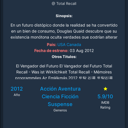
@ Total Recall
Sinopsis:
En un futuro distópico donde la realidad se ha convertido
en un bien de consumo, Douglas Quaid descubre que su
existencia monótona oculta verdades que podrían alterar
el equilibrio global. La corporación Rekall ofrece
Pais:
USA
Canada
experiencias virtuales implantadas como recuerdos
Fecha de estreno:
03 Aug 2012
genuinos, una tentación que lleva al protagonista a
Otros Titulos:
buscar emociones que su vida ordinaria le niega. Sin
El Vengador del Futuro El Vangador del Futuro Total
embargo, lo que comienza como un simple escape
Recall - Was ist Wirklichkeit Total Recall - Mémoires
mental se transforma en una pesadilla cuando el
programmées Az Emlékmás.2012 토탈 리콜 토탈리콜
procedimiento activa habilidades latentes y memorias
Desafio Total
bloqueadas que lo convierten en el hombre más
2012
Acción
Aventura
buscado del planeta. Perseguido por las fuerzas del
Año
Ciencia Ficción
5.9/10
régimen totalitario que domina el mundo, Quaid se ve
forzado a adentrarse en los bajos fondos de una
IMDB
Suspense
Rating
sociedad fracturada. Allí encuentra una aliada
Generos
inesperada: una guerrilla de la resistencia que lucha
contra la opresión gubernamental. Juntos emprenden
una misión desesperada para localizar al misterioso líder