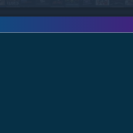
desérticos. A medida que se acerca la fecha del
parto de su esposa, Sean se apresura a
enfrentarse a sus demonios antes de que su
creciente obsesión le consuma..