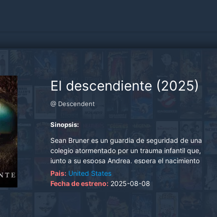
El descendiente (2025)
@ Descendent
Sinopsis:
Sean Bruner es un guardia de seguridad de una
colegio atormentado por un trauma infantil que,
junto a su esposa Andrea, espera el nacimiento
de su primer hijo. Durante su turno nocturno,
Pais:
United States
presencia extrañas visiones y un misterioso haz
Fecha de estreno:
2025-08-08
de luz en el cielo que lo deja en el hospital con
una perturbadora habilidad: dibujar vívidas
imágenes de extraterrestres y paisajes