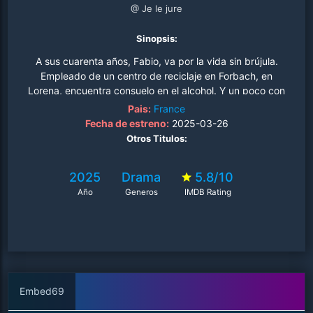
@ Je le jure
Sinopsis:
A sus cuarenta años, Fabio, va por la vida sin brújula.
Empleado de un centro de reciclaje en Forbach, en
Lorena, encuentra consuelo en el alcohol. Y un poco con
Madeleine, una mujer madura con la que mantiene una
Pais:
France
relación en secreto. Un día, recibe una citación judicial
Fecha de estreno:
2025-03-26
para ser miembro del jurado que tendrá que decidir la
Otros Titulos:
vida de un joven pirómano, acusado de homicidio
involuntario..
2025
Drama
5.8/10
Año
Generos
IMDB Rating
Embed69