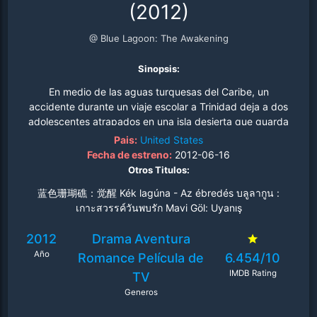
(2012)
@ Blue Lagoon: The Awakening
Sinopsis:
En medio de las aguas turquesas del Caribe, un
accidente durante un viaje escolar a Trinidad deja a dos
adolescentes atrapados en una isla desierta que guarda
secretos ancestrales. Dean, un joven marcado por el
Pais:
United States
estigma de ser el marginado del instituto, y Emma, la
Fecha de estreno:
2012-06-16
estudiante ejemplar obsesionada con el perfeccionismo,
Otros Titulos:
se ven forzados a colaborar para sobrevivir en este
蓝色珊瑚礁：觉醒 Kék lagúna - Az ébredés บลูลากูน :
paraíso engañoso. Lo que comienza como una mera
เกาะสวรรค์วันพบรัก Mavi Göl: Uyanış
lucha por encontrar agua potable y refugio, se
transforma gradualmente en un viaje de
2012
Drama
Aventura
autodescubrimiento donde los roles establecidos en la
Año
sociedad pierden todo significado. Mientras exploran la
Romance
Película de
6.454/10
misteriosa geografía de la isla, descubren rastros de una
IMDB Rating
TV
civilización perdida que habitó el lugar siglos atrás,
Generos
hallando en estas ruinas antiguas paralelismos con sus
propias vidas fragmentadas. Dean revela habilidades de