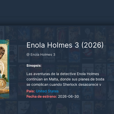
Enola Holmes 3 (2026)
@ Enola Holmes 3
Sinopsis:
Las aventuras de la detective Enola Holmes
continúan en Malta, donde sus planes de boda
se complican cuando Sherlock desaparece y
ella se ve envuelta en un peligroso caso..
Pais:
United States
Fecha de estreno:
2026-06-30