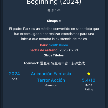
Beginning (2024)
@ 퇴마록
Sinopsis:
El padre Park es un médico convertido en sacerdote que
fue excomulgado por realizar exorcismos para una
iglesia que negaba la existencia de males
sobrenaturales. Cuando su viejo amigo, un monje de un
Pais:
South Korea
templo secreto y lleno de magia, lo llama para proteger a
Fecha de estreno:
2025-02-21
un niño ingenuo, pero poderoso, de su malvado maestro,
Otros Titulos:
el padre Park deberá enfrentarse a su pasado..
Toemarok 退魔录 驱魔编年史：起源之战
2024
Animación
Fantasía
Año
Terror
Acción
5.4/10
Generos
IMDB
Rating