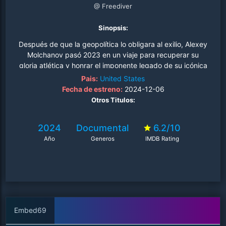
@ Freediver
Sinopsis:
Después de que la geopolítica lo obligara al exilio, Alexey
Molchanov pasó 2023 en un viaje para recuperar su
gloria atlética y honrar el imponente legado de su icónica
madre al intentar la temporada más dominante en la
Pais:
United States
historia del mortal deporte de la apnea..
Fecha de estreno:
2024-12-06
Otros Titulos:
2024
Documental
6.2/10
Año
Generos
IMDB Rating
Embed69